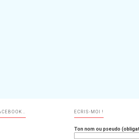
ACEBOOK…
ECRIS-MOI !
Ton nom ou pseudo (obligat