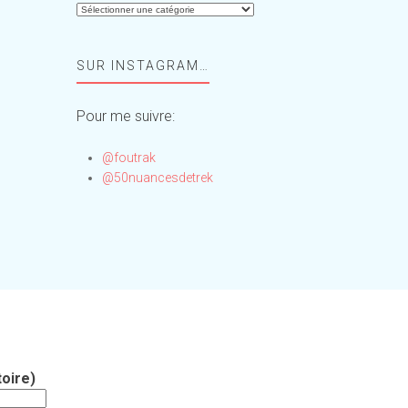
Aide-
moi,
Foufou
SUR INSTAGRAM…
!
Pour me suivre:
@foutrak
@50nuancesdetrek
oire)