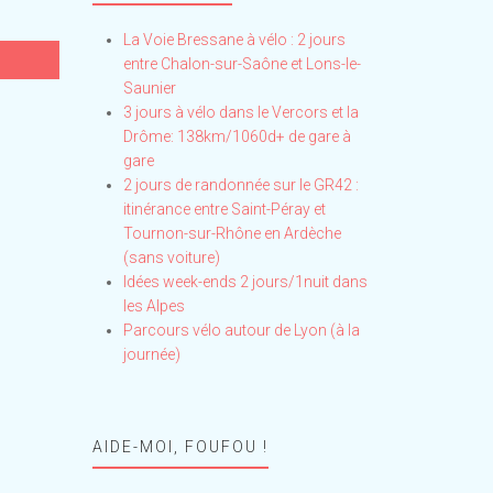
La Voie Bressane à vélo : 2 jours
entre Chalon-sur-Saône et Lons-le-
Saunier
3 jours à vélo dans le Vercors et la
Drôme: 138km/1060d+ de gare à
gare
2 jours de randonnée sur le GR42 :
itinérance entre Saint-Péray et
Tournon-sur-Rhône en Ardèche
(sans voiture)
Idées week-ends 2 jours/1nuit dans
les Alpes
Parcours vélo autour de Lyon (à la
journée)
AIDE-MOI, FOUFOU !