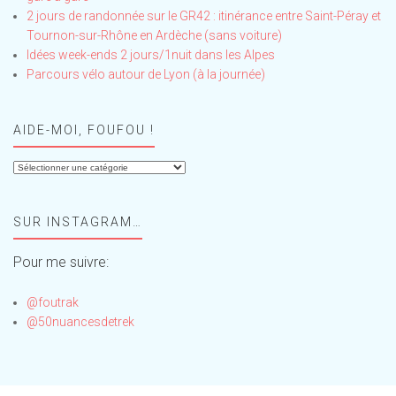
2 jours de randonnée sur le GR42 : itinérance entre Saint-Péray et
Tournon-sur-Rhône en Ardèche (sans voiture)
Idées week-ends 2 jours/1nuit dans les Alpes
Parcours vélo autour de Lyon (à la journée)
AIDE-MOI, FOUFOU !
Aide-
moi,
Foufou
SUR INSTAGRAM…
!
Pour me suivre:
@foutrak
@50nuancesdetrek