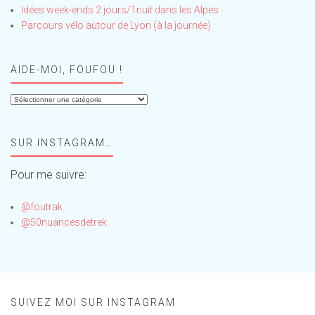
Idées week-ends 2 jours/1nuit dans les Alpes
Parcours vélo autour de Lyon (à la journée)
AIDE-MOI, FOUFOU !
Aide-
moi,
Foufou
SUR INSTAGRAM…
!
Pour me suivre:
@foutrak
@50nuancesdetrek
SUIVEZ MOI SUR INSTAGRAM