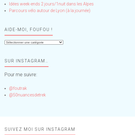
Idées week-ends 2 jours/1nuit dans les Alpes
Parcours vélo autour de Lyon (à la journée)
AIDE-MOI, FOUFOU !
Aide-
moi,
Foufou
SUR INSTAGRAM…
!
Pour me suivre:
@foutrak
@50nuancesdetrek
SUIVEZ MOI SUR INSTAGRAM