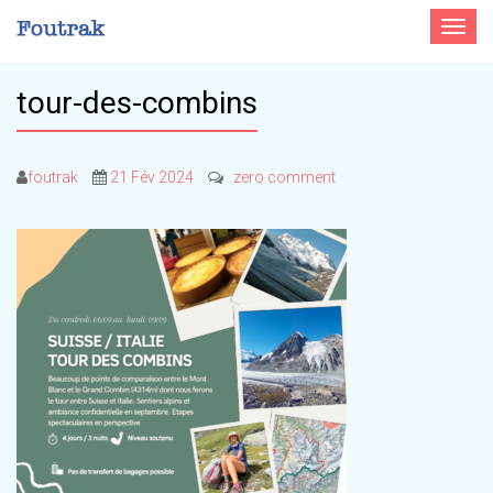
Toggle
navigat
tour-des-combins
foutrak
21 Fév 2024
zero comment