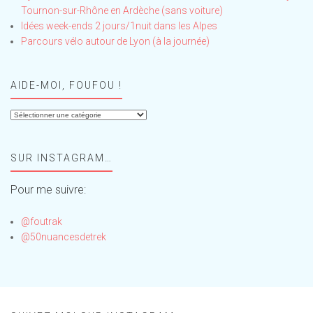
Tournon-sur-Rhône en Ardèche (sans voiture)
Idées week-ends 2 jours/1nuit dans les Alpes
Parcours vélo autour de Lyon (à la journée)
AIDE-MOI, FOUFOU !
Aide-
moi,
Foufou
SUR INSTAGRAM…
!
Pour me suivre:
@foutrak
@50nuancesdetrek