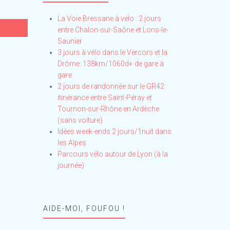
La Voie Bressane à vélo : 2 jours
entre Chalon-sur-Saône et Lons-le-
Saunier
3 jours à vélo dans le Vercors et la
Drôme: 138km/1060d+ de gare à
gare
2 jours de randonnée sur le GR42 :
itinérance entre Saint-Péray et
Tournon-sur-Rhône en Ardèche
(sans voiture)
Idées week-ends 2 jours/1nuit dans
les Alpes
Parcours vélo autour de Lyon (à la
journée)
AIDE-MOI, FOUFOU !