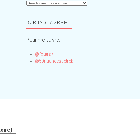
Aide-
moi,
Foufou
SUR INSTAGRAM…
!
Pour me suivre:
@foutrak
@50nuancesdetrek
oire)