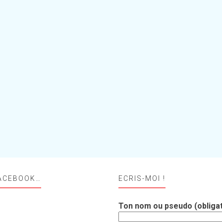
ACEBOOK…
ECRIS-MOI !
Ton nom ou pseudo (obligat