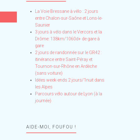
La Voie Bressane à vélo : 2 jours
entre Chalon-sur-Saône et Lons-le-
Saunier
3 jours à vélo dans le Vercors et la
Drôme: 138km/1060d+ de gare à
gare
2 jours de randonnée sur le GR42 :
itinérance entre Saint-Péray et
Tournon-sur-Rhône en Ardèche
(sans voiture)
Idées week-ends 2 jours/1nuit dans
les Alpes
Parcours vélo autour de Lyon (à la
journée)
AIDE-MOI, FOUFOU !