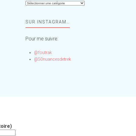
Aide-
moi,
Foufou
SUR INSTAGRAM…
!
Pour me suivre:
@foutrak
@50nuancesdetrek
oire)