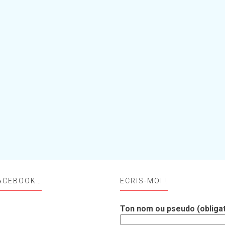
ACEBOOK…
ECRIS-MOI !
Ton nom ou pseudo (obligat