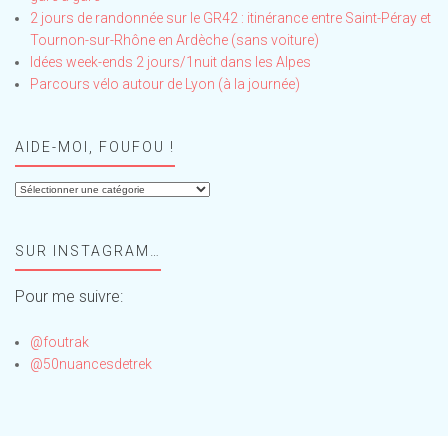
2 jours de randonnée sur le GR42 : itinérance entre Saint-Péray et
Tournon-sur-Rhône en Ardèche (sans voiture)
Idées week-ends 2 jours/1nuit dans les Alpes
Parcours vélo autour de Lyon (à la journée)
AIDE-MOI, FOUFOU !
Aide-
moi,
Foufou
SUR INSTAGRAM…
!
Pour me suivre:
@foutrak
@50nuancesdetrek