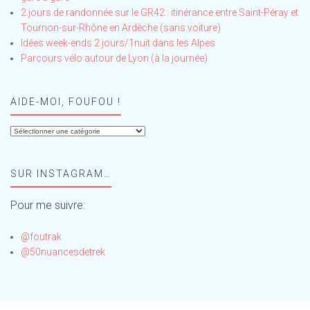
2 jours de randonnée sur le GR42 : itinérance entre Saint-Péray et
Tournon-sur-Rhône en Ardèche (sans voiture)
Idées week-ends 2 jours/1nuit dans les Alpes
Parcours vélo autour de Lyon (à la journée)
AIDE-MOI, FOUFOU !
Aide-
moi,
Foufou
SUR INSTAGRAM…
!
Pour me suivre:
@foutrak
@50nuancesdetrek