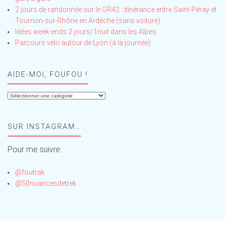
2 jours de randonnée sur le GR42 : itinérance entre Saint-Péray et
Tournon-sur-Rhône en Ardèche (sans voiture)
Idées week-ends 2 jours/1nuit dans les Alpes
Parcours vélo autour de Lyon (à la journée)
AIDE-MOI, FOUFOU !
Aide-
moi,
Foufou
SUR INSTAGRAM…
!
Pour me suivre:
@foutrak
@50nuancesdetrek