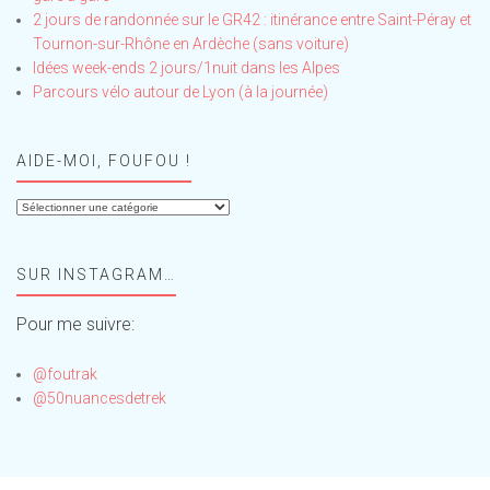
2 jours de randonnée sur le GR42 : itinérance entre Saint-Péray et
Tournon-sur-Rhône en Ardèche (sans voiture)
Idées week-ends 2 jours/1nuit dans les Alpes
Parcours vélo autour de Lyon (à la journée)
AIDE-MOI, FOUFOU !
Aide-
moi,
Foufou
SUR INSTAGRAM…
!
Pour me suivre:
@foutrak
@50nuancesdetrek