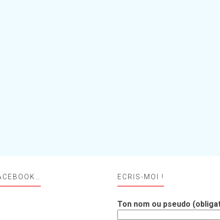
ACEBOOK…
ECRIS-MOI !
Ton nom ou pseudo (obligat