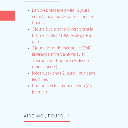
La Voie Bressane à vélo : 2 jours
entre Chalon-sur-Saône et Lons-le-
Saunier
3 jours à vélo dans le Vercors et la
Drôme: 138km/1060d+ de gare à
gare
2 jours de randonnée sur le GR42 :
itinérance entre Saint-Péray et
Tournon-sur-Rhône en Ardèche
(sans voiture)
Idées week-ends 2 jours/1nuit dans
les Alpes
Parcours vélo autour de Lyon (à la
journée)
AIDE-MOI, FOUFOU !