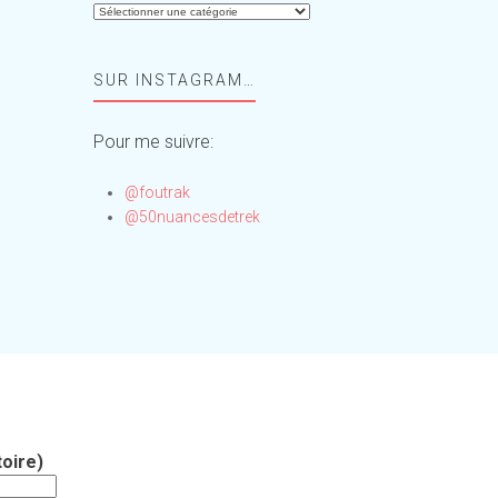
Aide-
moi,
Foufou
SUR INSTAGRAM…
!
Pour me suivre:
@foutrak
@50nuancesdetrek
oire)