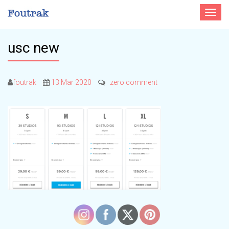
Toggle
navigat
usc new
foutrak
13 Mar 2020
zero comment