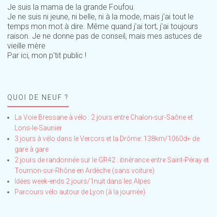
Je suis la mama de la grande Foufou.
Je ne suis ni jeune, ni belle, ni à la mode, mais j'ai tout le
temps mon mot à dire. Même quand j'ai tort, j'ai toujours
raison. Je ne donne pas de conseil, mais mes astuces de
vieille mère
Par ici, mon p'tit public !
QUOI DE NEUF ?
La Voie Bressane à vélo : 2 jours entre Chalon-sur-Saône et
Lons-le-Saunier
3 jours à vélo dans le Vercors et la Drôme: 138km/1060d+ de
gare à gare
2 jours de randonnée sur le GR42 : itinérance entre Saint-Péray et
Tournon-sur-Rhône en Ardèche (sans voiture)
Idées week-ends 2 jours/1nuit dans les Alpes
Parcours vélo autour de Lyon (à la journée)