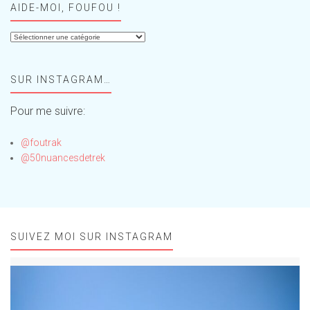
AIDE-MOI, FOUFOU !
Aide-
moi,
Foufou
SUR INSTAGRAM…
!
Pour me suivre:
@foutrak
@50nuancesdetrek
SUIVEZ MOI SUR INSTAGRAM