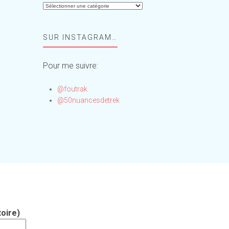
Aide-
moi,
Foufou
SUR INSTAGRAM…
!
Pour me suivre:
@foutrak
@50nuancesdetrek
oire)