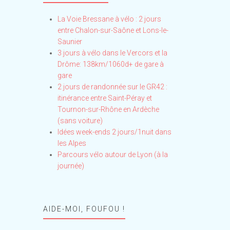
La Voie Bressane à vélo : 2 jours
entre Chalon-sur-Saône et Lons-le-
Saunier
3 jours à vélo dans le Vercors et la
Drôme: 138km/1060d+ de gare à
gare
2 jours de randonnée sur le GR42 :
itinérance entre Saint-Péray et
Tournon-sur-Rhône en Ardèche
(sans voiture)
Idées week-ends 2 jours/1nuit dans
les Alpes
Parcours vélo autour de Lyon (à la
journée)
AIDE-MOI, FOUFOU !