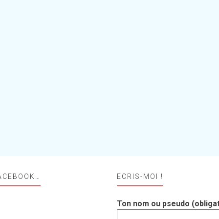
ACEBOOK…
ECRIS-MOI !
Ton nom ou pseudo (obligat