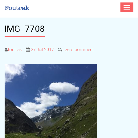
Toggle
navigat
IMG_7708
foutrak
27 Juil 2017
zero comment