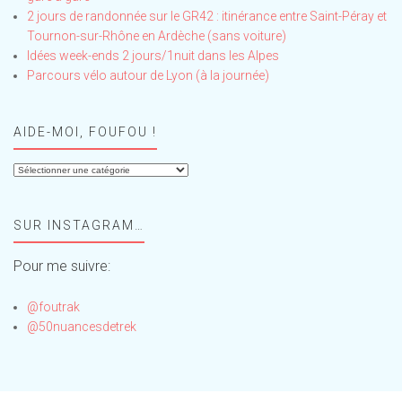
2 jours de randonnée sur le GR42 : itinérance entre Saint-Péray et
Tournon-sur-Rhône en Ardèche (sans voiture)
Idées week-ends 2 jours/1nuit dans les Alpes
Parcours vélo autour de Lyon (à la journée)
AIDE-MOI, FOUFOU !
Aide-
moi,
Foufou
SUR INSTAGRAM…
!
Pour me suivre:
@foutrak
@50nuancesdetrek