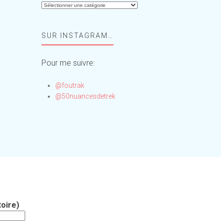
Aide-
moi,
Foufou
SUR INSTAGRAM…
!
Pour me suivre:
@foutrak
@50nuancesdetrek
oire)