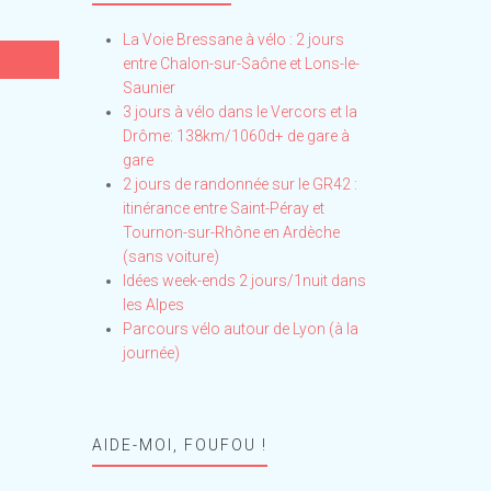
La Voie Bressane à vélo : 2 jours
entre Chalon-sur-Saône et Lons-le-
Saunier
3 jours à vélo dans le Vercors et la
Drôme: 138km/1060d+ de gare à
gare
2 jours de randonnée sur le GR42 :
itinérance entre Saint-Péray et
Tournon-sur-Rhône en Ardèche
(sans voiture)
Idées week-ends 2 jours/1nuit dans
les Alpes
Parcours vélo autour de Lyon (à la
journée)
AIDE-MOI, FOUFOU !