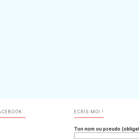
ACEBOOK…
ECRIS-MOI !
Ton nom ou pseudo (obligat