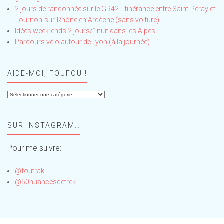
2 jours de randonnée sur le GR42 : itinérance entre Saint-Péray et
Tournon-sur-Rhône en Ardèche (sans voiture)
Idées week-ends 2 jours/1nuit dans les Alpes
Parcours vélo autour de Lyon (à la journée)
AIDE-MOI, FOUFOU !
Aide-
moi,
Foufou
SUR INSTAGRAM…
!
Pour me suivre:
@foutrak
@50nuancesdetrek