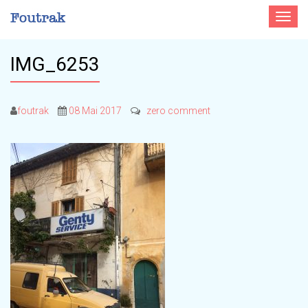
Toggle
navigat
IMG_6253
foutrak
08 Mai 2017
zero comment