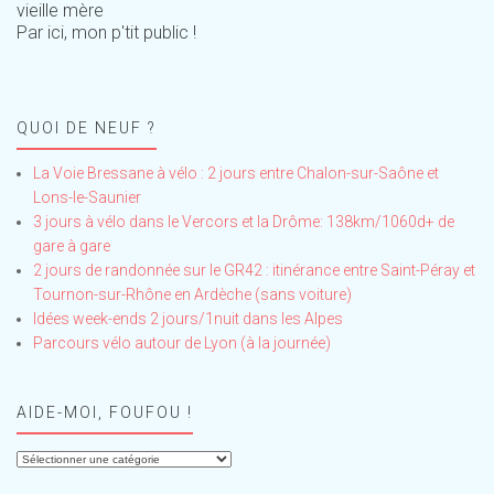
vieille mère
Par ici, mon p'tit public !
QUOI DE NEUF ?
La Voie Bressane à vélo : 2 jours entre Chalon-sur-Saône et
Lons-le-Saunier
3 jours à vélo dans le Vercors et la Drôme: 138km/1060d+ de
gare à gare
2 jours de randonnée sur le GR42 : itinérance entre Saint-Péray et
Tournon-sur-Rhône en Ardèche (sans voiture)
Idées week-ends 2 jours/1nuit dans les Alpes
Parcours vélo autour de Lyon (à la journée)
AIDE-MOI, FOUFOU !
Aide-
moi,