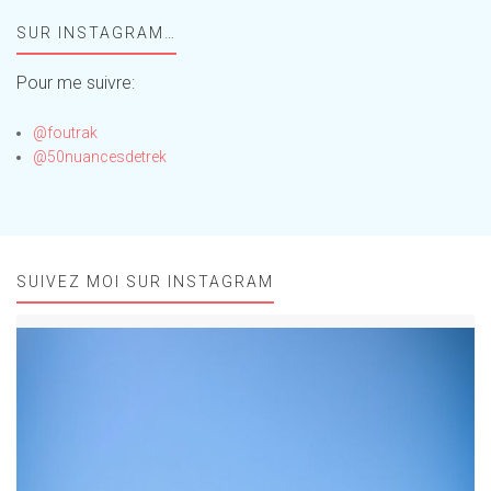
Foufou
SUR INSTAGRAM…
!
Pour me suivre:
@foutrak
@50nuancesdetrek
SUIVEZ MOI SUR INSTAGRAM