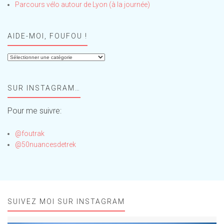
Parcours vélo autour de Lyon (à la journée)
AIDE-MOI, FOUFOU !
Aide-
moi,
Foufou
SUR INSTAGRAM…
!
Pour me suivre:
@foutrak
@50nuancesdetrek
SUIVEZ MOI SUR INSTAGRAM