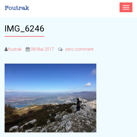
Toggle
navigat
IMG_6246
foutrak
08 Mai 2017
zero comment