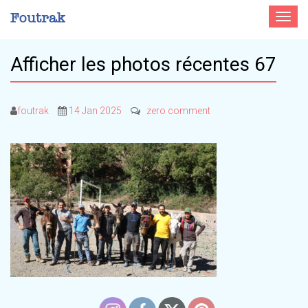
Toggle
navigat
Afficher les photos récentes 67
foutrak
14 Jan 2025
zero comment