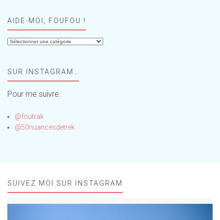
AIDE-MOI, FOUFOU !
Aide-
moi,
Foufou
SUR INSTAGRAM…
!
Pour me suivre:
@foutrak
@50nuancesdetrek
SUIVEZ MOI SUR INSTAGRAM