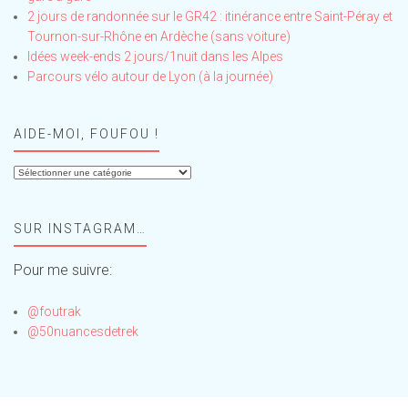
2 jours de randonnée sur le GR42 : itinérance entre Saint-Péray et
Tournon-sur-Rhône en Ardèche (sans voiture)
Idées week-ends 2 jours/1nuit dans les Alpes
Parcours vélo autour de Lyon (à la journée)
AIDE-MOI, FOUFOU !
Aide-
moi,
Foufou
SUR INSTAGRAM…
!
Pour me suivre:
@foutrak
@50nuancesdetrek