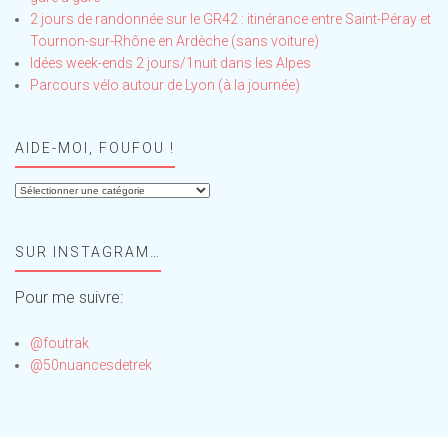
2 jours de randonnée sur le GR42 : itinérance entre Saint-Péray et
Tournon-sur-Rhône en Ardèche (sans voiture)
Idées week-ends 2 jours/1nuit dans les Alpes
Parcours vélo autour de Lyon (à la journée)
AIDE-MOI, FOUFOU !
Aide-
moi,
Foufou
SUR INSTAGRAM…
!
Pour me suivre:
@foutrak
@50nuancesdetrek