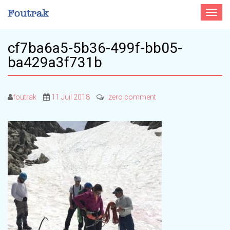
Toggle
navigat
cf7ba6a5-5b36-499f-bb05-
ba429a3f731b
foutrak
11 Juil 2018
zero comment