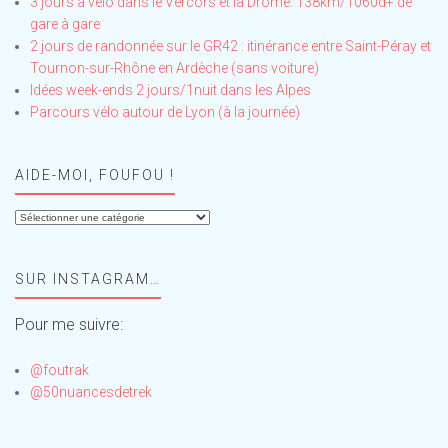
3 jours à vélo dans le Vercors et la Drôme: 138km/1060d+ de
gare à gare
2 jours de randonnée sur le GR42 : itinérance entre Saint-Péray et
Tournon-sur-Rhône en Ardèche (sans voiture)
Idées week-ends 2 jours/1nuit dans les Alpes
Parcours vélo autour de Lyon (à la journée)
AIDE-MOI, FOUFOU !
Aide-
moi,
Foufou
SUR INSTAGRAM…
!
Pour me suivre:
@foutrak
@50nuancesdetrek