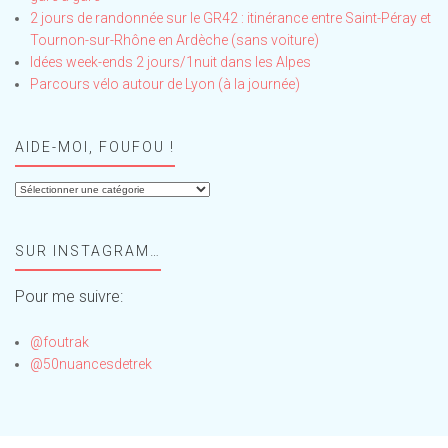
2 jours de randonnée sur le GR42 : itinérance entre Saint-Péray et
Tournon-sur-Rhône en Ardèche (sans voiture)
Idées week-ends 2 jours/1nuit dans les Alpes
Parcours vélo autour de Lyon (à la journée)
AIDE-MOI, FOUFOU !
Aide-
moi,
Foufou
SUR INSTAGRAM…
!
Pour me suivre:
@foutrak
@50nuancesdetrek