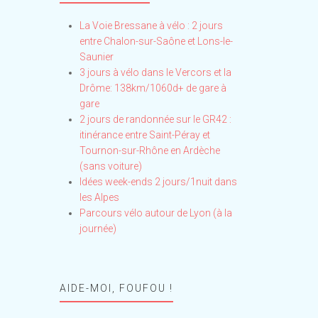
La Voie Bressane à vélo : 2 jours
entre Chalon-sur-Saône et Lons-le-
Saunier
3 jours à vélo dans le Vercors et la
Drôme: 138km/1060d+ de gare à
gare
2 jours de randonnée sur le GR42 :
itinérance entre Saint-Péray et
Tournon-sur-Rhône en Ardèche
(sans voiture)
Idées week-ends 2 jours/1nuit dans
les Alpes
Parcours vélo autour de Lyon (à la
journée)
AIDE-MOI, FOUFOU !