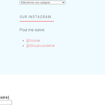
Aide-
moi,
Foufou
SUR INSTAGRAM…
!
Pour me suivre:
@foutrak
@50nuancesdetrek
oire)