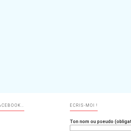
ACEBOOK…
ECRIS-MOI !
Ton nom ou pseudo (obligat