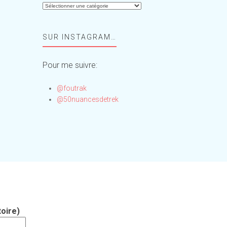
Aide-
moi,
Foufou
SUR INSTAGRAM…
!
Pour me suivre:
@foutrak
@50nuancesdetrek
oire)