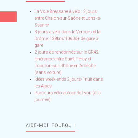
La Voie Bressane à vélo : 2 jours
entre Chalon-sur-Saône et Lons-le-
Saunier
3 jours à vélo dans le Vercors et la
Drôme: 138km/1060d+ de gare à
gare
2 jours de randonnée sur le GR42 :
itinérance entre Saint-Péray et
Tournon-sur-Rhône en Ardèche
(sans voiture)
Idées week-ends 2 jours/1nuit dans
les Alpes
Parcours vélo autour de Lyon (à la
journée)
AIDE-MOI, FOUFOU !