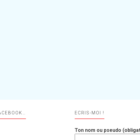
ACEBOOK…
ECRIS-MOI !
Ton nom ou pseudo (obligat