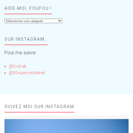
AIDE-MOI, FOUFOU !
Aide-
moi,
Foufou
SUR INSTAGRAM…
!
Pour me suivre:
@foutrak
@50nuancesdetrek
SUIVEZ MOI SUR INSTAGRAM