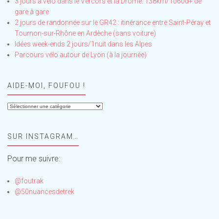
3 jours à vélo dans le Vercors et la Drôme: 138km/1060d+ de
gare à gare
2 jours de randonnée sur le GR42 : itinérance entre Saint-Péray et
Tournon-sur-Rhône en Ardèche (sans voiture)
Idées week-ends 2 jours/1nuit dans les Alpes
Parcours vélo autour de Lyon (à la journée)
AIDE-MOI, FOUFOU !
Aide-
moi,
Foufou
SUR INSTAGRAM…
!
Pour me suivre:
@foutrak
@50nuancesdetrek