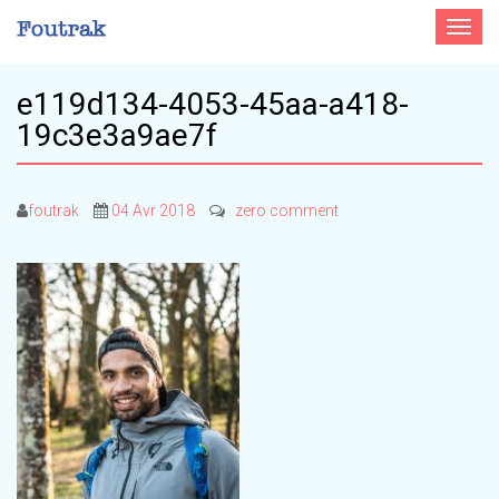
Toggle
navigat
e119d134-4053-45aa-a418-
19c3e3a9ae7f
foutrak
04 Avr 2018
zero comment