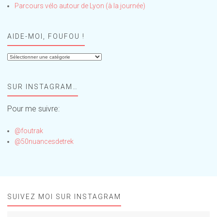
Parcours vélo autour de Lyon (à la journée)
AIDE-MOI, FOUFOU !
Aide-
moi,
Foufou
SUR INSTAGRAM…
!
Pour me suivre:
@foutrak
@50nuancesdetrek
SUIVEZ MOI SUR INSTAGRAM