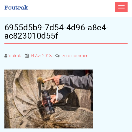
Toggle
navigat
6955d5b9-7d54-4d96-a8e4-
ac823010d55f
foutrak
04 Avr 2018
zero comment