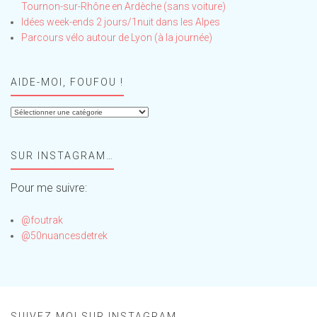
Tournon-sur-Rhône en Ardèche (sans voiture)
Idées week-ends 2 jours/1nuit dans les Alpes
Parcours vélo autour de Lyon (à la journée)
AIDE-MOI, FOUFOU !
Aide-
moi,
Foufou
SUR INSTAGRAM…
!
Pour me suivre:
@foutrak
@50nuancesdetrek
SUIVEZ MOI SUR INSTAGRAM