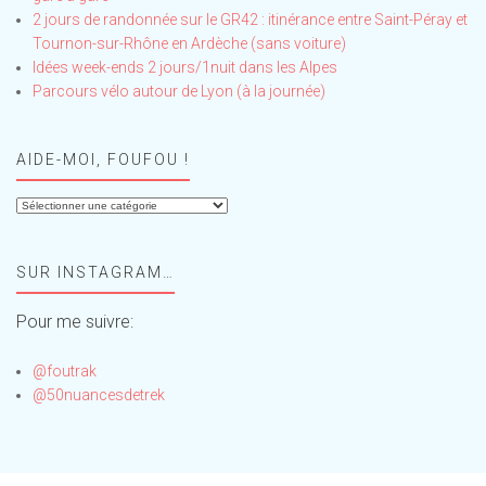
2 jours de randonnée sur le GR42 : itinérance entre Saint-Péray et
Tournon-sur-Rhône en Ardèche (sans voiture)
Idées week-ends 2 jours/1nuit dans les Alpes
Parcours vélo autour de Lyon (à la journée)
AIDE-MOI, FOUFOU !
Aide-
moi,
Foufou
SUR INSTAGRAM…
!
Pour me suivre:
@foutrak
@50nuancesdetrek