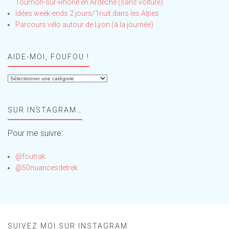
Tournon-sur-Rhône en Ardèche (sans voiture)
Idées week-ends 2 jours/1nuit dans les Alpes
Parcours vélo autour de Lyon (à la journée)
AIDE-MOI, FOUFOU !
Aide-
moi,
Foufou
SUR INSTAGRAM…
!
Pour me suivre:
@foutrak
@50nuancesdetrek
SUIVEZ MOI SUR INSTAGRAM