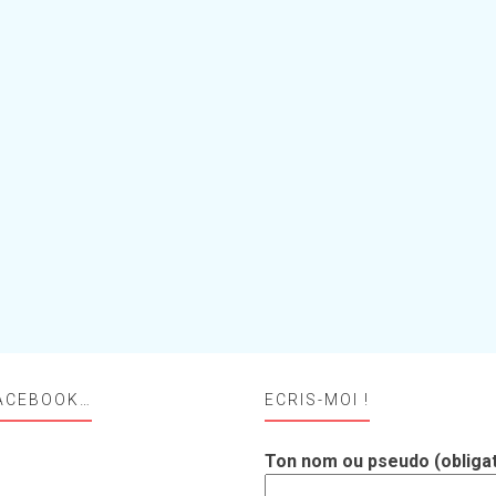
ACEBOOK…
ECRIS-MOI !
Ton nom ou pseudo (obligat