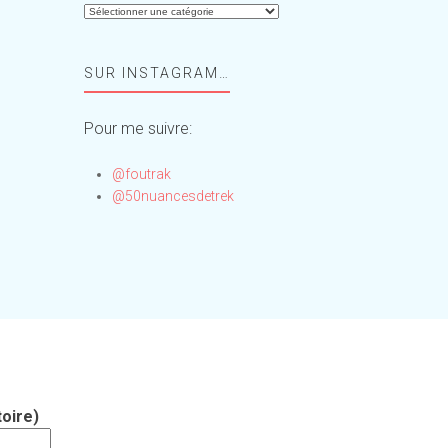
Aide-
moi,
Foufou
SUR INSTAGRAM…
!
Pour me suivre:
@foutrak
@50nuancesdetrek
oire)