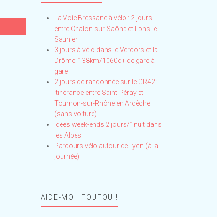
La Voie Bressane à vélo : 2 jours
entre Chalon-sur-Saône et Lons-le-
Saunier
3 jours à vélo dans le Vercors et la
Drôme: 138km/1060d+ de gare à
gare
2 jours de randonnée sur le GR42 :
itinérance entre Saint-Péray et
Tournon-sur-Rhône en Ardèche
(sans voiture)
Idées week-ends 2 jours/1nuit dans
les Alpes
Parcours vélo autour de Lyon (à la
journée)
AIDE-MOI, FOUFOU !