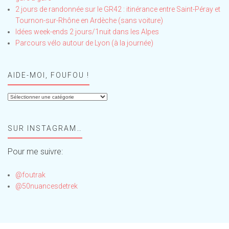
2 jours de randonnée sur le GR42 : itinérance entre Saint-Péray et
Tournon-sur-Rhône en Ardèche (sans voiture)
Idées week-ends 2 jours/1nuit dans les Alpes
Parcours vélo autour de Lyon (à la journée)
AIDE-MOI, FOUFOU !
Aide-
moi,
Foufou
SUR INSTAGRAM…
!
Pour me suivre:
@foutrak
@50nuancesdetrek