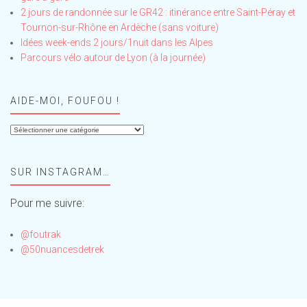
2 jours de randonnée sur le GR42 : itinérance entre Saint-Péray et
Tournon-sur-Rhône en Ardèche (sans voiture)
Idées week-ends 2 jours/1nuit dans les Alpes
Parcours vélo autour de Lyon (à la journée)
AIDE-MOI, FOUFOU !
Aide-
moi,
Foufou
SUR INSTAGRAM…
!
Pour me suivre:
@foutrak
@50nuancesdetrek