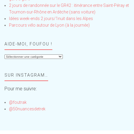
2 jours de randonnée sur le GR42 : itinérance entre Saint-Péray et
Tournon-sur-Rhône en Ardèche (sans voiture)
Idées week-ends 2 jours/1nuit dans les Alpes
Parcours vélo autour de Lyon (à la journée)
AIDE-MOI, FOUFOU !
Aide-
moi,
Foufou
SUR INSTAGRAM…
!
Pour me suivre:
@foutrak
@50nuancesdetrek