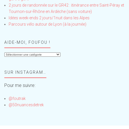
2 jours de randonnée sur le GR42 : itinérance entre Saint-Péray et
Tournon-sur-Rhône en Ardèche (sans voiture)
Idées week-ends 2 jours/1nuit dans les Alpes
Parcours vélo autour de Lyon (à la journée)
AIDE-MOI, FOUFOU !
Aide-
moi,
Foufou
SUR INSTAGRAM…
!
Pour me suivre:
@foutrak
@50nuancesdetrek