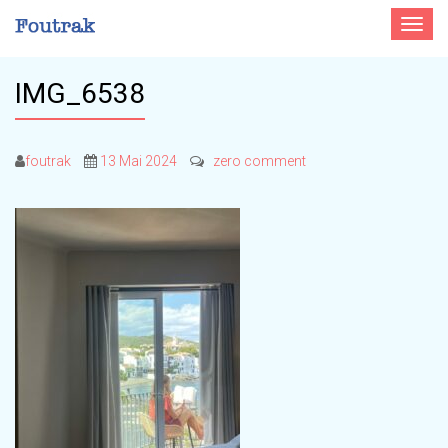
Toggle
navigat
IMG_6538
foutrak
13 Mai 2024
zero comment