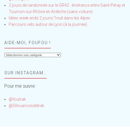
2 jours de randonnée sur le GR42 : itinérance entre Saint-Péray et
Tournon-sur-Rhône en Ardèche (sans voiture)
Idées week-ends 2 jours/1nuit dans les Alpes
Parcours vélo autour de Lyon (à la journée)
AIDE-MOI, FOUFOU !
Aide-
moi,
Foufou
SUR INSTAGRAM…
!
Pour me suivre:
@foutrak
@50nuancesdetrek