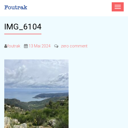
Toggle
navigat
IMG_6104
foutrak
13 Mai 2024
zero comment