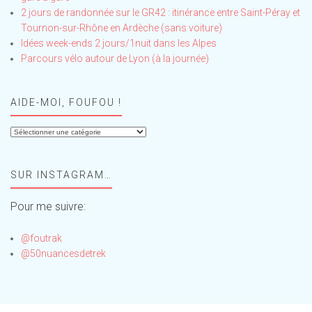
2 jours de randonnée sur le GR42 : itinérance entre Saint-Péray et
Tournon-sur-Rhône en Ardèche (sans voiture)
Idées week-ends 2 jours/1nuit dans les Alpes
Parcours vélo autour de Lyon (à la journée)
AIDE-MOI, FOUFOU !
Aide-
moi,
Foufou
SUR INSTAGRAM…
!
Pour me suivre:
@foutrak
@50nuancesdetrek