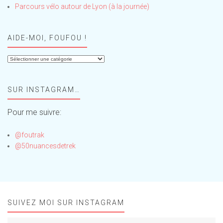
Parcours vélo autour de Lyon (à la journée)
AIDE-MOI, FOUFOU !
Aide-
moi,
Foufou
SUR INSTAGRAM…
!
Pour me suivre:
@foutrak
@50nuancesdetrek
SUIVEZ MOI SUR INSTAGRAM