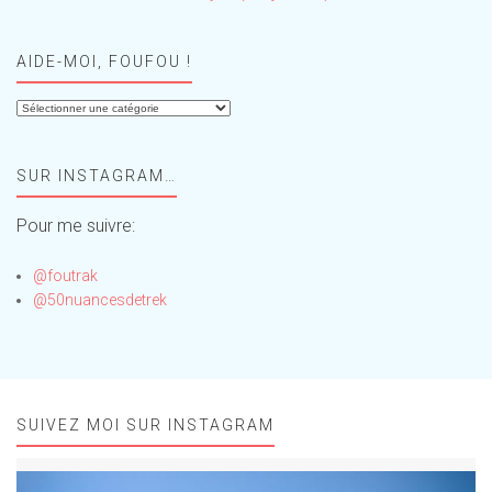
AIDE-MOI, FOUFOU !
Aide-
moi,
Foufou
SUR INSTAGRAM…
!
Pour me suivre:
@foutrak
@50nuancesdetrek
SUIVEZ MOI SUR INSTAGRAM