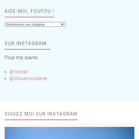
AIDE-MOI, FOUFOU !
Aide-
moi,
Foufou
SUR INSTAGRAM…
!
Pour me suivre:
@foutrak
@50nuancesdetrek
SUIVEZ MOI SUR INSTAGRAM