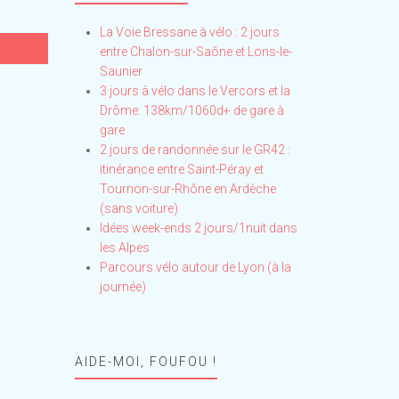
La Voie Bressane à vélo : 2 jours
entre Chalon-sur-Saône et Lons-le-
Saunier
3 jours à vélo dans le Vercors et la
Drôme: 138km/1060d+ de gare à
gare
2 jours de randonnée sur le GR42 :
itinérance entre Saint-Péray et
Tournon-sur-Rhône en Ardèche
(sans voiture)
Idées week-ends 2 jours/1nuit dans
les Alpes
Parcours vélo autour de Lyon (à la
journée)
AIDE-MOI, FOUFOU !