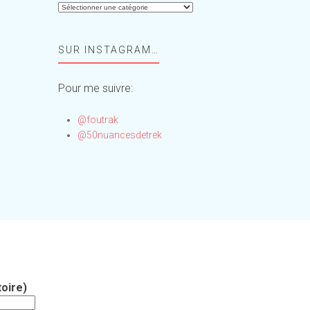
Aide-
moi,
Foufou
SUR INSTAGRAM…
!
Pour me suivre:
@foutrak
@50nuancesdetrek
oire)