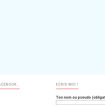
ACEBOOK…
ECRIS-MOI !
Ton nom ou pseudo (obligat