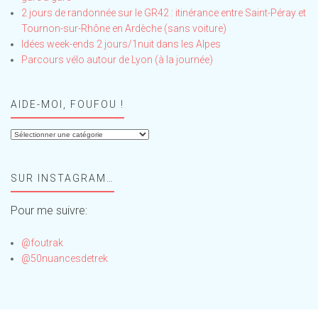
2 jours de randonnée sur le GR42 : itinérance entre Saint-Péray et
Tournon-sur-Rhône en Ardèche (sans voiture)
Idées week-ends 2 jours/1nuit dans les Alpes
Parcours vélo autour de Lyon (à la journée)
AIDE-MOI, FOUFOU !
Aide-
moi,
Foufou
SUR INSTAGRAM…
!
Pour me suivre:
@foutrak
@50nuancesdetrek