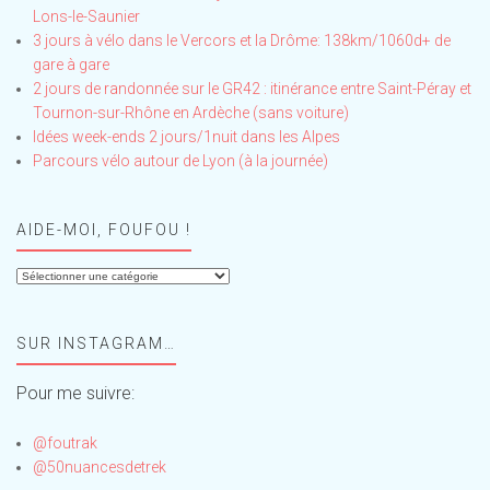
Lons-le-Saunier
3 jours à vélo dans le Vercors et la Drôme: 138km/1060d+ de
gare à gare
2 jours de randonnée sur le GR42 : itinérance entre Saint-Péray et
Tournon-sur-Rhône en Ardèche (sans voiture)
Idées week-ends 2 jours/1nuit dans les Alpes
Parcours vélo autour de Lyon (à la journée)
AIDE-MOI, FOUFOU !
Aide-
moi,
Foufou
SUR INSTAGRAM…
!
Pour me suivre:
@foutrak
@50nuancesdetrek