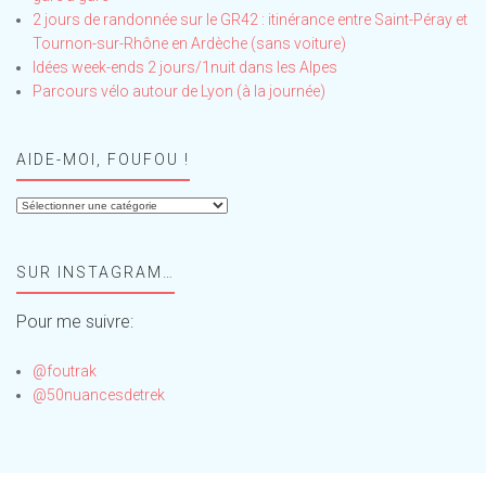
2 jours de randonnée sur le GR42 : itinérance entre Saint-Péray et
Tournon-sur-Rhône en Ardèche (sans voiture)
Idées week-ends 2 jours/1nuit dans les Alpes
Parcours vélo autour de Lyon (à la journée)
AIDE-MOI, FOUFOU !
Aide-
moi,
Foufou
SUR INSTAGRAM…
!
Pour me suivre:
@foutrak
@50nuancesdetrek