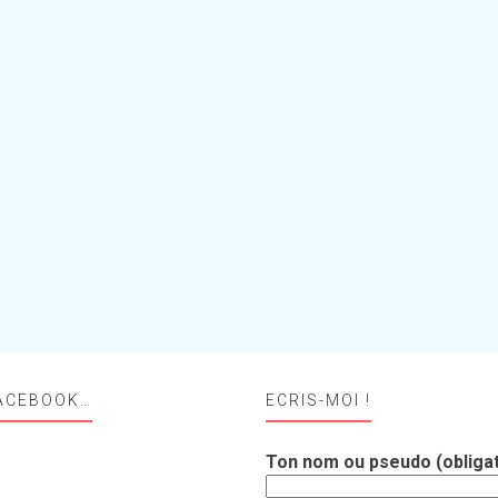
ACEBOOK…
ECRIS-MOI !
Ton nom ou pseudo (obligat