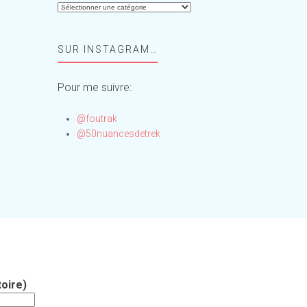
Aide-
moi,
Foufou
SUR INSTAGRAM…
!
Pour me suivre:
@foutrak
@50nuancesdetrek
oire)