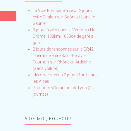
La Voie Bressane à vélo : 2 jours
entre Chalon-sur-Saône et Lons-le-
Saunier
3 jours à vélo dans le Vercors et la
Drôme: 138km/1060d+ de gare à
gare
2 jours de randonnée sur le GR42 :
itinérance entre Saint-Péray et
Tournon-sur-Rhône en Ardèche
(sans voiture)
Idées week-ends 2 jours/1nuit dans
les Alpes
Parcours vélo autour de Lyon (à la
journée)
AIDE-MOI, FOUFOU !