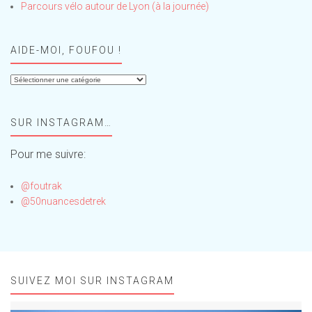
Parcours vélo autour de Lyon (à la journée)
AIDE-MOI, FOUFOU !
Aide-
moi,
Foufou
SUR INSTAGRAM…
!
Pour me suivre:
@foutrak
@50nuancesdetrek
SUIVEZ MOI SUR INSTAGRAM