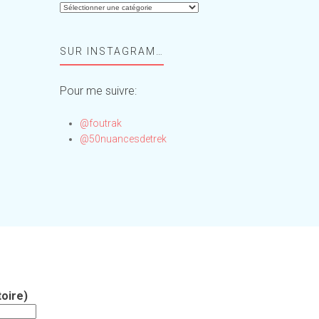
Aide-
moi,
Foufou
SUR INSTAGRAM…
!
Pour me suivre:
@foutrak
@50nuancesdetrek
oire)