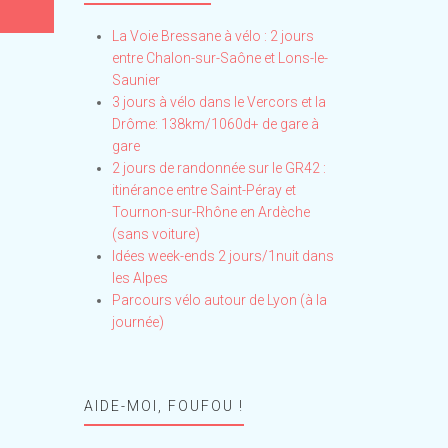
La Voie Bressane à vélo : 2 jours
entre Chalon-sur-Saône et Lons-le-
Saunier
3 jours à vélo dans le Vercors et la
Drôme: 138km/1060d+ de gare à
gare
2 jours de randonnée sur le GR42 :
itinérance entre Saint-Péray et
Tournon-sur-Rhône en Ardèche
(sans voiture)
Idées week-ends 2 jours/1nuit dans
les Alpes
Parcours vélo autour de Lyon (à la
journée)
AIDE-MOI, FOUFOU !