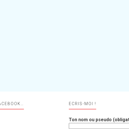
ACEBOOK…
ECRIS-MOI !
Ton nom ou pseudo (obligat