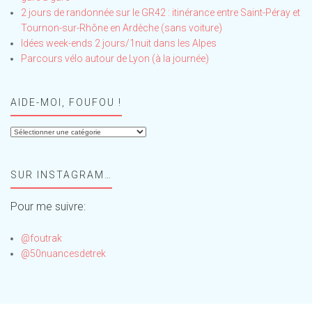
2 jours de randonnée sur le GR42 : itinérance entre Saint-Péray et
Tournon-sur-Rhône en Ardèche (sans voiture)
Idées week-ends 2 jours/1nuit dans les Alpes
Parcours vélo autour de Lyon (à la journée)
AIDE-MOI, FOUFOU !
Aide-
moi,
Foufou
SUR INSTAGRAM…
!
Pour me suivre:
@foutrak
@50nuancesdetrek